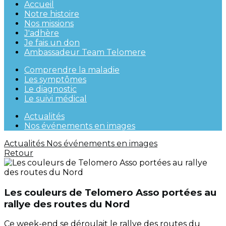
Accueil
Notre histoire
Nos missions
J'adhère
Je fais un don
Ambassadeur Team Telomere
Comprendre la maladie
Les symptômes
Le diagnostic
Le suivi médical
Actualités
Nos événements en images
Actualités
Nos événements en images
Retour
Les couleurs de Telomero Asso portées au
rallye des routes du Nord
Ce week-end se déroulait le rallye des routes du