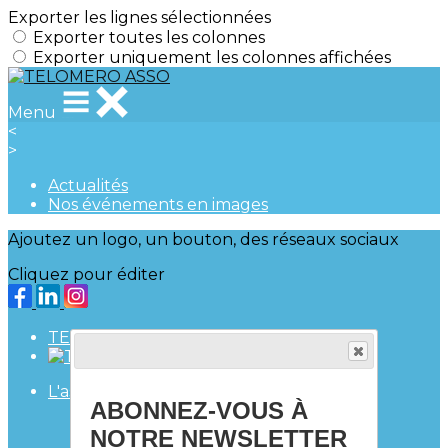
Exporter les lignes sélectionnées
Exporter toutes les colonnes
Exporter uniquement les colonnes affichées
Menu
<
>
Actualités
Nos événements en images
Ajoutez un logo, un bouton, des réseaux sociaux
Cliquez pour éditer
TELOMERO ASSO
L'association
▴
▾
ABONNEZ-VOUS À
Accueil
Notre histoire
NOTRE NEWSLETTER