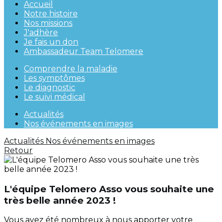
Accueil
Notre histoire
Nos missions
J'adhère
Je fais un don
Ambassadeur Team Telomere
Comprendre la maladie
Les symptômes
Le diagnostic
Le suivi médical
Actualités
Nos événements en images
Actualités
Nos événements en images
Retour
L'équipe Telomero Asso vous souhaite une
très belle année 2023 !
Vous avez été nombreux à nous apporter votre