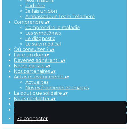
Nos missions
J'adhère
Je fais un don
Ambassadeur Team Telomere
Comprendre
▴
▾
Comprendre la maladie
Les symptômes
Le diagnostic
Le suivi médical
Où consulter ?
▴
▾
Faire un don
▴
▾
Devenez adhérent !
▴
▾
Notre parrain
▴
▾
Nos partenaires
▴
▾
Actus et événements
▴
▾
Actualités
Nos événements en images
La boutique solidaire
▴
▾
Nous contacter
▴
▾
Se connecter