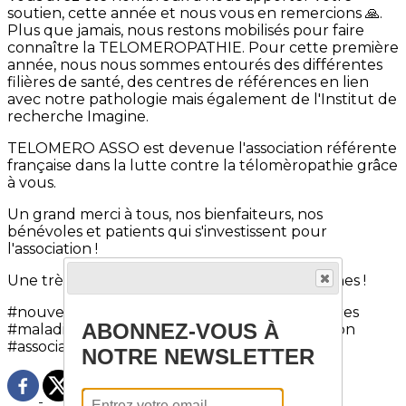
soutien, cette année et nous vous en remercions 🙏.
Plus que jamais, nous restons mobilisés pour faire
connaître la TELOMEROPATHIE. Pour cette première
année, nous nous sommes entourés des différentes
filières de santé, des centres de références en lien
avec notre pathologie mais également de l'Institut de
recherche Imagine.
TELOMERO ASSO est devenue l'association référente
française dans la lutte contre la télomèropathie grâce
à vous.
Un grand merci à tous, nos bienfaiteurs, nos
bénévoles et patients qui s'investissent pour
l'association !
Une très belle année 2023 à vous et vos proches !
#nouvelleannée #voeux #voeux #maladiesrares
ABONNEZ-VOUS À
#maladieinvisible #téloméropathies #association
#associations #association
NOTRE NEWSLETTER