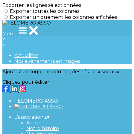
Exporter les lignes sélectionnées
Exporter toutes les colonnes
Exporter uniquement les colonnes affichées
Menu
<
>
Actualités
Nos événements en images
Ajoutez un logo, un bouton, des réseaux sociaux
Cliquez pour éditer
TELOMERO ASSO
L'association
▴
▾
Accueil
Notre histoire