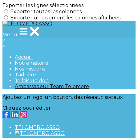
Exporter les lignes sélectionnées
Exporter toutes les colonnes
Exporter uniquement les colonnes affichées
Menu
<
>
Accueil
Notre histoire
Nos missions
J'adhère
Je fais un don
Ambassadeur Team Telomere
Ajoutez un logo, un bouton, des réseaux sociaux
Cliquez pour éditer
TELOMERO ASSO