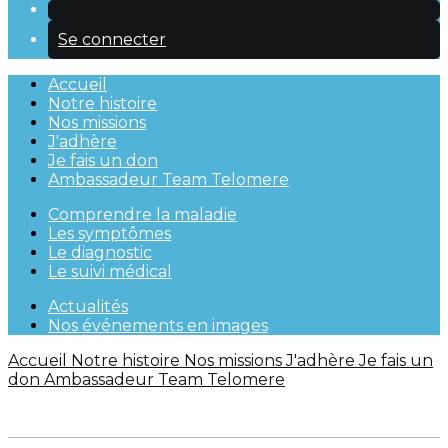
Se connecter
Accueil
Notre histoire
Nos missions
J'adhère
Je fais un don
Ambassadeur Team Telomere
Comprendre la maladie
Les symptômes
Le diagnostic
Le suivi médical
Actualités
Nos événements en images
Accueil
Notre histoire
Nos missions
J'adhère
Je fais un
don
Ambassadeur Team Telomere