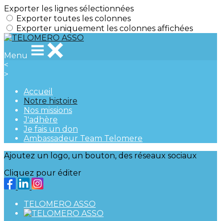
Exporter les lignes sélectionnées
Exporter toutes les colonnes
Exporter uniquement les colonnes affichées
Menu
<
>
Accueil
Notre histoire
Nos missions
J'adhère
Je fais un don
Ambassadeur Team Telomere
Ajoutez un logo, un bouton, des réseaux sociaux
Cliquez pour éditer
TELOMERO ASSO