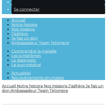
Se connecter
Accueil
Notre histoire
Nos missions
J'adhère
Je fais un don
Ambassadeur Team Telomere
Comprendre la maladie
Les symptômes
Le diagnostic
Le suivi médical
Actualités
Nos événements en images
Accueil
Notre histoire
Nos missions
J'adhère
Je fais un
don
Ambassadeur Team Telomere