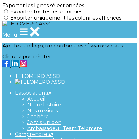
Exporter les lignes sélectionnées
Exporter toutes les colonnes
Exporter uniquement les colonnes affichées
Menu
Ajoutez un logo, un bouton, des réseaux sociaux
Cliquez pour éditer
TELOMERO ASSO
L'association
▴
▾
Accueil
Notre histoire
Nos missions
J'adhère
Je fais un don
Ambassadeur Team Telomere
Comprendre
▴
▾