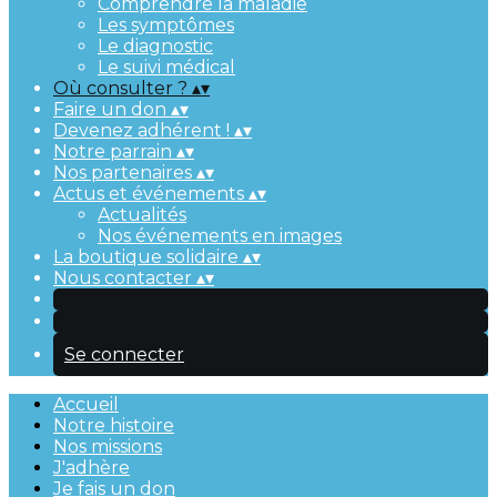
Comprendre la maladie
Les symptômes
Le diagnostic
Le suivi médical
Où consulter ?
▴
▾
Faire un don
▴
▾
Devenez adhérent !
▴
▾
Notre parrain
▴
▾
Nos partenaires
▴
▾
Actus et événements
▴
▾
Actualités
Nos événements en images
La boutique solidaire
▴
▾
Nous contacter
▴
▾
Se connecter
Accueil
Notre histoire
Nos missions
J'adhère
Je fais un don