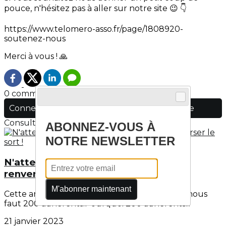
pouce, n'hésitez pas à aller sur notre site 😉 👇
https://www.telomero-asso.fr/page/1808920-
soutenez-nous
Merci à vous ! 🙏
0 commentaire(s)
Connectez-vous pour laisser un commentaire
Consultez également
ABONNEZ-VOUS À
NOTRE NEWSLETTER
N'attendez plus, rejoignez-nous pour
renverser le sort !
M'abonner maintenant
Cette année, l'objectif à atteindre est haut ! Il nous
faut 200 adhérents!Pourquoi 200 adhérents...
21 janvier 2023