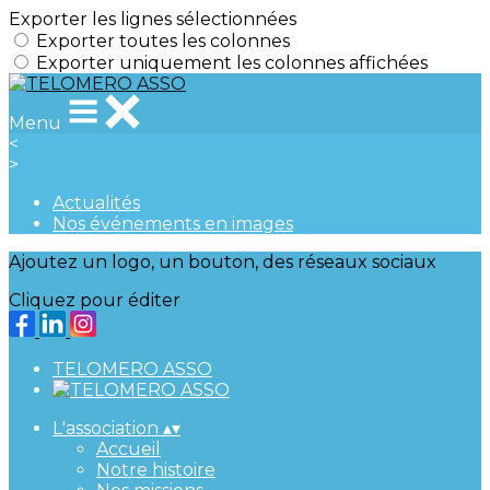
Exporter les lignes sélectionnées
Exporter toutes les colonnes
Exporter uniquement les colonnes affichées
Menu
<
>
Actualités
Nos événements en images
Ajoutez un logo, un bouton, des réseaux sociaux
Cliquez pour éditer
TELOMERO ASSO
L'association
▴
▾
Accueil
Notre histoire