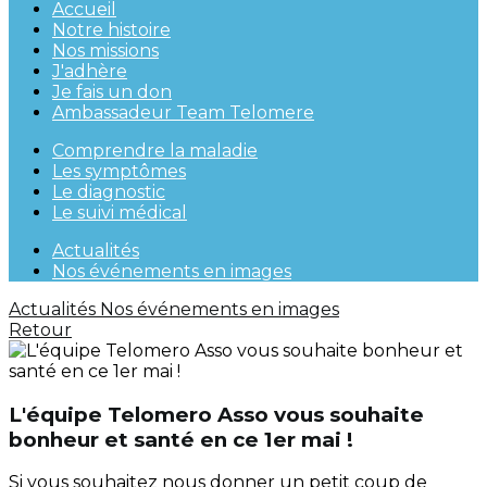
Accueil
Notre histoire
Nos missions
J'adhère
Je fais un don
Ambassadeur Team Telomere
Comprendre la maladie
Les symptômes
Le diagnostic
Le suivi médical
Actualités
Nos événements en images
Actualités
Nos événements en images
Retour
L'équipe Telomero Asso vous souhaite
bonheur et santé en ce 1er mai !
Si vous souhaitez nous donner un petit coup de