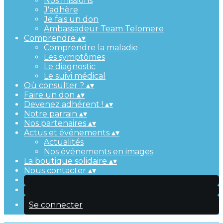
Nos missions
J'adhère
Je fais un don
Ambassadeur Team Telomere
Comprendre
▴
▾
Comprendre la maladie
Les symptômes
Le diagnostic
Le suivi médical
Où consulter ?
▴
▾
Faire un don
▴
▾
Devenez adhérent !
▴
▾
Notre parrain
▴
▾
Nos partenaires
▴
▾
Actus et événements
▴
▾
Actualités
Nos événements en images
La boutique solidaire
▴
▾
Nous contacter
▴
▾
Se connecter