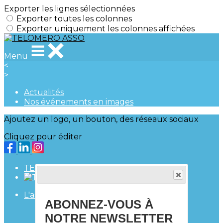
Exporter les lignes sélectionnées
Exporter toutes les colonnes
Exporter uniquement les colonnes affichées
Menu
<
>
Actualités
Nos événements en images
Ajoutez un logo, un bouton, des réseaux sociaux
Cliquez pour éditer
TELOMERO ASSO
L'association
▴
▾
ABONNEZ-VOUS À
Accueil
Notre histoire
NOTRE NEWSLETTER