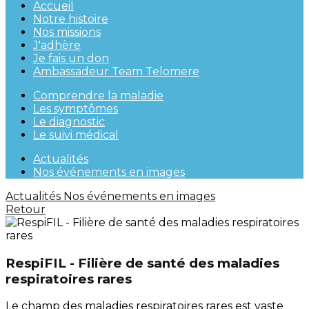
Accueil
Notre histoire
Nos missions
J'adhère
Je fais un don
Ambassadeur Team Telomere
Comprendre la maladie
Les symptômes
Le diagnostic
Le suivi médical
Actualités
Nos événements en images
Actualités
Nos événements en images
Retour
RespiFIL - Filière de santé des maladies
respiratoires rares
Le champ des maladies respiratoires rares est vaste