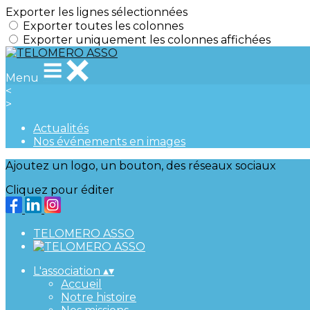
Exporter les lignes sélectionnées
Exporter toutes les colonnes
Exporter uniquement les colonnes affichées
Menu
<
>
Actualités
Nos événements en images
Ajoutez un logo, un bouton, des réseaux sociaux
Cliquez pour éditer
TELOMERO ASSO
L'association
▴
▾
Accueil
Notre histoire