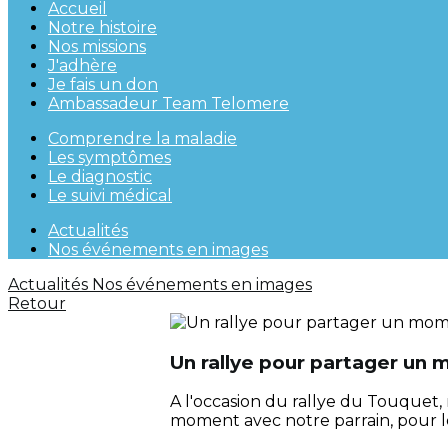
Accueil
Notre histoire
Nos missions
J'adhère
Je fais un don
Ambassadeur Team Telomere
Comprendre la maladie
Les symptômes
Le diagnostic
Le suivi médical
Actualités
Nos événements en images
Actualités
Nos événements en images
Retour
Un rallye pour partager un
A l'occasion du rallye du Touquet,
moment avec notre parrain, pour l