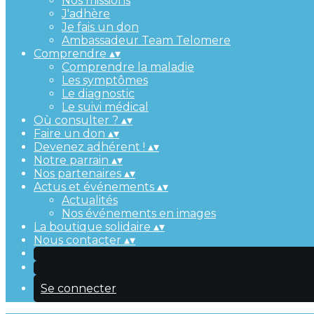
Nos missions
J'adhère
Je fais un don
Ambassadeur Team Telomere
Comprendre
▴
▾
Comprendre la maladie
Les symptômes
Le diagnostic
Le suivi médical
Où consulter ?
▴
▾
Faire un don
▴
▾
Devenez adhérent !
▴
▾
Notre parrain
▴
▾
Nos partenaires
▴
▾
Actus et événements
▴
▾
Actualités
Nos événements en images
La boutique solidaire
▴
▾
Nous contacter
▴
▾
Se connecter