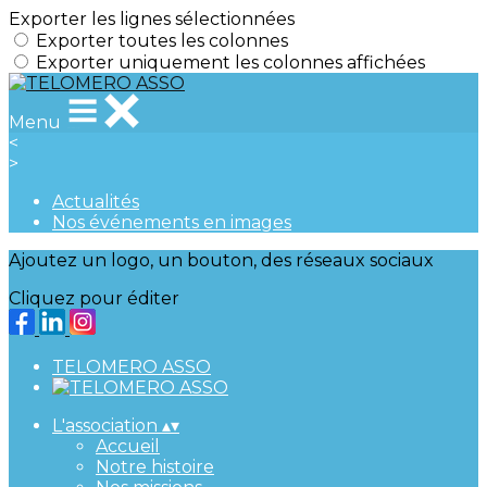
Exporter les lignes sélectionnées
Exporter toutes les colonnes
Exporter uniquement les colonnes affichées
Menu
<
>
Actualités
Nos événements en images
Ajoutez un logo, un bouton, des réseaux sociaux
Cliquez pour éditer
TELOMERO ASSO
L'association
▴
▾
Accueil
Notre histoire