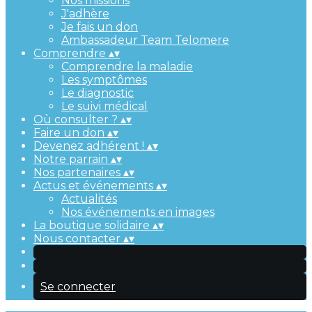
Nos missions
J'adhère
Je fais un don
Ambassadeur Team Telomere
Comprendre
▴
▾
Comprendre la maladie
Les symptômes
Le diagnostic
Le suivi médical
Où consulter ?
▴
▾
Faire un don
▴
▾
Devenez adhérent !
▴
▾
Notre parrain
▴
▾
Nos partenaires
▴
▾
Actus et événements
▴
▾
Actualités
Nos événements en images
La boutique solidaire
▴
▾
Nous contacter
▴
▾
Se connecter