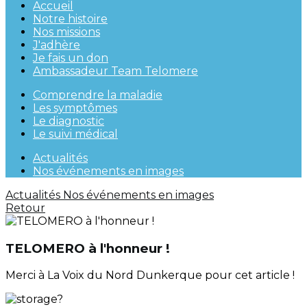
Accueil
Notre histoire
Nos missions
J'adhère
Je fais un don
Ambassadeur Team Telomere
Comprendre la maladie
Les symptômes
Le diagnostic
Le suivi médical
Actualités
Nos événements en images
Actualités
Nos événements en images
Retour
TELOMERO à l'honneur !
Merci à La Voix du Nord Dunkerque pour cet article !