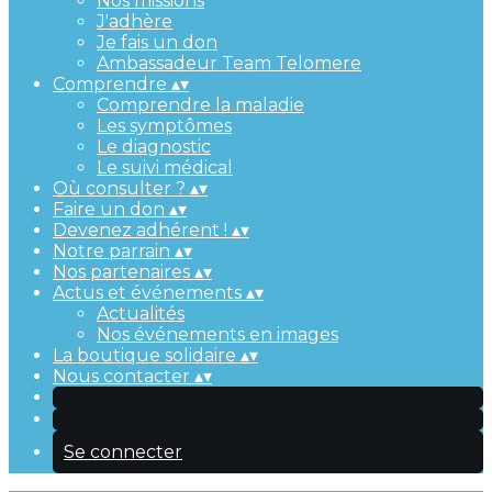
Nos missions
J'adhère
Je fais un don
Ambassadeur Team Telomere
Comprendre
▴
▾
Comprendre la maladie
Les symptômes
Le diagnostic
Le suivi médical
Où consulter ?
▴
▾
Faire un don
▴
▾
Devenez adhérent !
▴
▾
Notre parrain
▴
▾
Nos partenaires
▴
▾
Actus et événements
▴
▾
Actualités
Nos événements en images
La boutique solidaire
▴
▾
Nous contacter
▴
▾
Se connecter