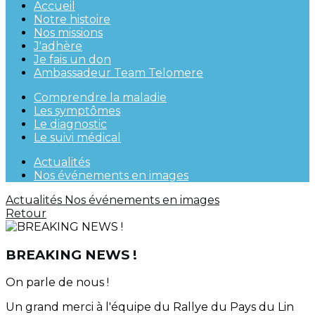
Accueil
Notre histoire
Nos missions
J'adhère
Je fais un don
Ambassadeur Team Telomere
Comprendre la maladie
Les symptômes
Le diagnostic
Le suivi médical
Actualités
Nos événements en images
Actualités
Nos événements en images
Retour
BREAKING NEWS !
On parle de nous !
Un grand merci à l'équipe du Rallye du Pays du Lin