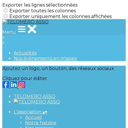
Exporter les lignes sélectionnées
Exporter toutes les colonnes
Exporter uniquement les colonnes affichées
Menu
<
>
Actualités
Nos événements en images
Ajoutez un logo, un bouton, des réseaux sociaux
Cliquez pour éditer
TELOMERO ASSO
L'association
▴
▾
Accueil
Notre histoire