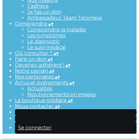
Nos missions
J'adhère
Je fais un don
Ambassadeur Team Telomere
Comprendre
▴
▾
Comprendre la maladie
Les symptômes
Le diagnostic
Le suivi médical
Où consulter ?
▴
▾
Faire un don
▴
▾
Devenez adhérent !
▴
▾
Notre parrain
▴
▾
Nos partenaires
▴
▾
Actus et événements
▴
▾
Actualités
Nos événements en images
La boutique solidaire
▴
▾
Nous contacter
▴
▾
Se connecter