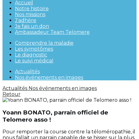
Accueil
Notre histoire
Nos missions
J'adhère
Je fais un don
Ambassadeur Team Telomere
Comprendre la maladie
Les symptômes
Le diagnostic
Le suivi médical
Actualités
Nos événements en images
Actualités
Nos événements en images
Retour
Yoann BONATO, parrain officiel de
Telomero asso !
Pour remporter la course contre la téloméropathie, il
nous fallait un parrain capable de se hisser sur la plus