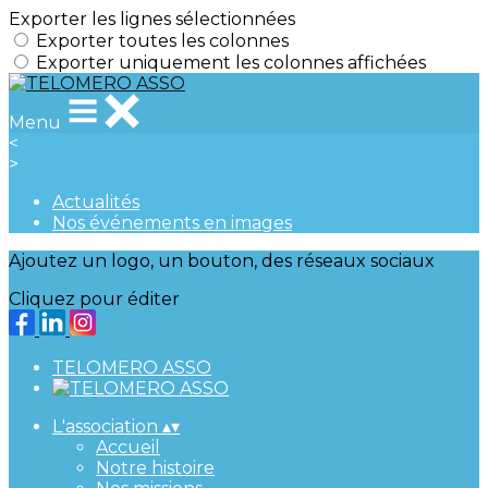
Exporter les lignes sélectionnées
Exporter toutes les colonnes
Exporter uniquement les colonnes affichées
Menu
<
>
Actualités
Nos événements en images
Ajoutez un logo, un bouton, des réseaux sociaux
Cliquez pour éditer
TELOMERO ASSO
L'association
▴
▾
Accueil
Notre histoire