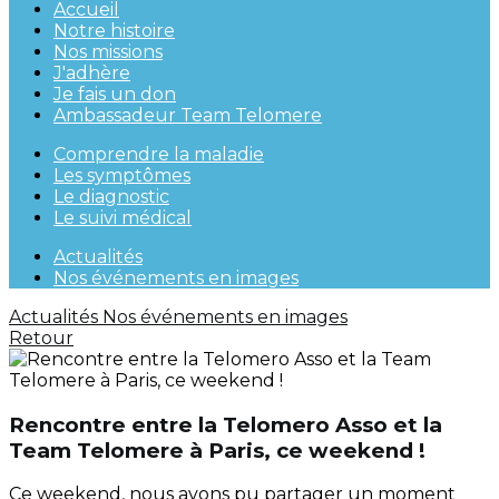
Accueil
Notre histoire
Nos missions
J'adhère
Je fais un don
Ambassadeur Team Telomere
Comprendre la maladie
Les symptômes
Le diagnostic
Le suivi médical
Actualités
Nos événements en images
Actualités
Nos événements en images
Retour
Rencontre entre la Telomero Asso et la
Team Telomere à Paris, ce weekend !
Ce weekend, nous avons pu partager un moment