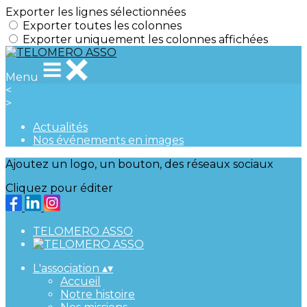
Exporter les lignes sélectionnées
Exporter toutes les colonnes
Exporter uniquement les colonnes affichées
Menu
<
>
Actualités
Nos événements en images
Ajoutez un logo, un bouton, des réseaux sociaux
Cliquez pour éditer
TELOMERO ASSO
L'association
▴
▾
Accueil
Notre histoire