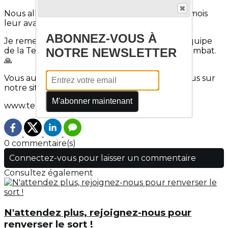
Nous allons vous partager dans les prochains mois
leur avancée sur la maladie.
ABONNEZ-VOUS À
Je remercie Katie Barrett Stevens et toute l'équipe
NOTRE NEWSLETTER
de la Team Telomere de nous aider dans ce combat.
🙏
Vous aussi vous pouvez nous aider, rendez-vous sur
notre site:
M'abonner maintenant
www.telomero-asso.fr
0 commentaire(s)
Connectez-vous pour laisser un commentaire
Consultez également
N'attendez plus, rejoignez-nous pour
renverser le sort !