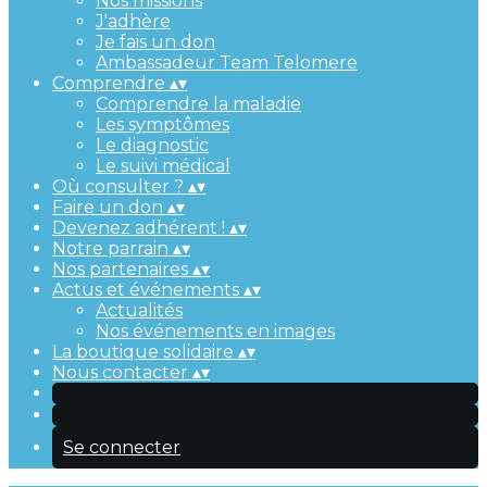
Nos missions
J'adhère
Je fais un don
Ambassadeur Team Telomere
Comprendre
▴
▾
Comprendre la maladie
Les symptômes
Le diagnostic
Le suivi médical
Où consulter ?
▴
▾
Faire un don
▴
▾
Devenez adhérent !
▴
▾
Notre parrain
▴
▾
Nos partenaires
▴
▾
Actus et événements
▴
▾
Actualités
Nos événements en images
La boutique solidaire
▴
▾
Nous contacter
▴
▾
Se connecter