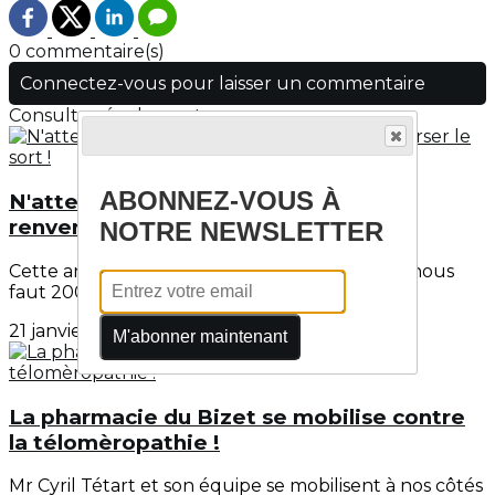
0 commentaire(s)
Connectez-vous pour laisser un commentaire
Consultez également
ABONNEZ-VOUS À
N'attendez plus, rejoignez-nous pour
renverser le sort !
NOTRE NEWSLETTER
Cette année, l'objectif à atteindre est haut ! Il nous
faut 200 adhérents!Pourquoi 200 adhérents...
21 janvier 2023
M'abonner maintenant
La pharmacie du Bizet se mobilise contre
la télomèropathie !
Mr Cyril Tétart et son équipe se mobilisent à nos côtés