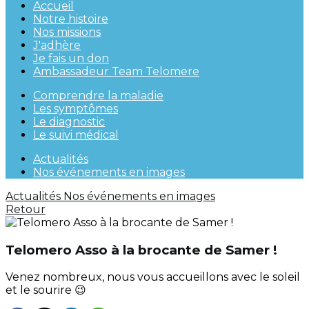
Accueil
Notre histoire
Nos missions
J'adhère
Je fais un don
Ambassadeur Team Telomere
Comprendre la maladie
Les symptômes
Le diagnostic
Le suivi médical
Actualités
Nos événements en images
Actualités
Nos événements en images
Retour
Telomero Asso à la brocante de Samer !
Venez nombreux, nous vous accueillons avec le soleil
et le sourire 😉