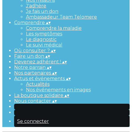
Nos missions
J'adhère
Je fais un don
Ambassadeur Team Telomere
Comprendre
▴
▾
Comprendre la maladie
Les symptômes
Le diagnostic
Le suivi médical
Où consulter ?
▴
▾
Faire un don
▴
▾
Devenez adhérent !
▴
▾
Notre parrain
▴
▾
Nos partenaires
▴
▾
Actus et événements
▴
▾
Actualités
Nos événements en images
La boutique solidaire
▴
▾
Nous contacter
▴
▾
Se connecter