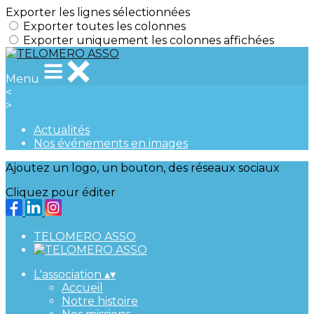
Exporter les lignes sélectionnées
Exporter toutes les colonnes
Exporter uniquement les colonnes affichées
Menu
<
>
Actualités
Nos événements en images
Ajoutez un logo, un bouton, des réseaux sociaux
Cliquez pour éditer
TELOMERO ASSO
L'association
▴
▾
Accueil
Notre histoire