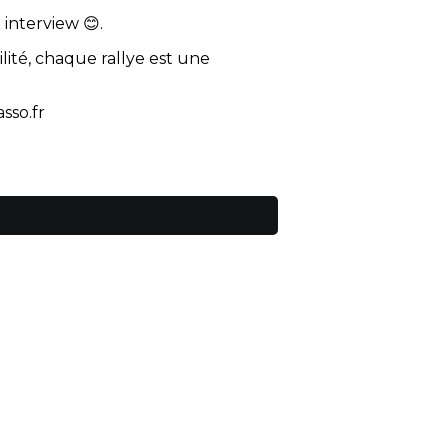
 interview 😊.
té, chaque rallye est une
sso.fr