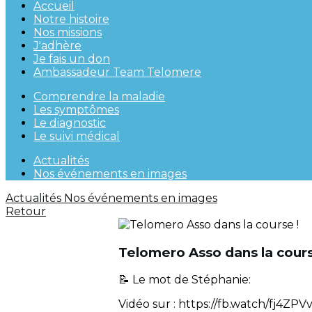
Accueil
Notre histoire
Nos missions
J'adhère
Je fais un don
Ambassadeur Team Telomere
Comprendre la maladie
Les symptômes
Le diagnostic
Le suivi médical
Actualités
Nos événements en images
Actualités
Nos événements en images
Retour
Telomero Asso dans la cours
📝 Le mot de Stéphanie:
Vidéo sur : https://fb.watch/fj4ZPV