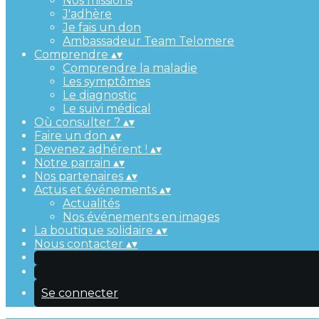
Nos missions
J'adhère
Je fais un don
Ambassadeur Team Telomere
Comprendre
▴
▾
Comprendre la maladie
Les symptômes
Le diagnostic
Le suivi médical
Où consulter ?
▴
▾
Faire un don
▴
▾
Devenez adhérent !
▴
▾
Notre parrain
▴
▾
Nos partenaires
▴
▾
Actus et événements
▴
▾
Actualités
Nos événements en images
La boutique solidaire
▴
▾
Nous contacter
▴
▾
Se connecter