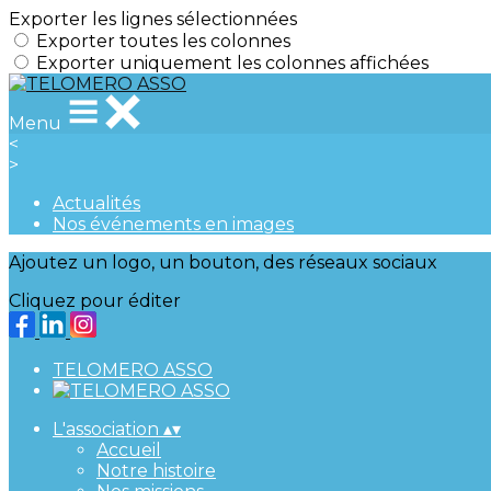
Exporter les lignes sélectionnées
Exporter toutes les colonnes
Exporter uniquement les colonnes affichées
Menu
<
>
Actualités
Nos événements en images
Ajoutez un logo, un bouton, des réseaux sociaux
Cliquez pour éditer
TELOMERO ASSO
L'association
▴
▾
Accueil
Notre histoire