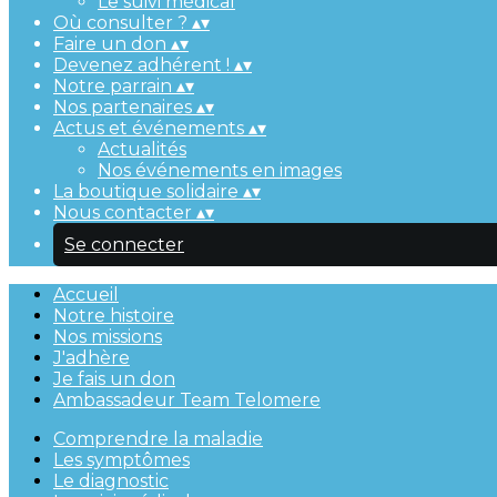
Le suivi médical
Où consulter ?
▴
▾
Faire un don
▴
▾
Devenez adhérent !
▴
▾
Notre parrain
▴
▾
Nos partenaires
▴
▾
Actus et événements
▴
▾
Actualités
Nos événements en images
La boutique solidaire
▴
▾
Nous contacter
▴
▾
Se connecter
Accueil
Notre histoire
Nos missions
J'adhère
Je fais un don
Ambassadeur Team Telomere
Comprendre la maladie
Les symptômes
Le diagnostic