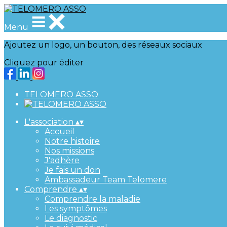
Menu
Ajoutez un logo, un bouton, des réseaux sociaux
Cliquez pour éditer
TELOMERO ASSO
L'association
▴
▾
Accueil
Notre histoire
Nos missions
J'adhère
Je fais un don
Ambassadeur Team Telomere
Comprendre
▴
▾
Comprendre la maladie
Les symptômes
Le diagnostic